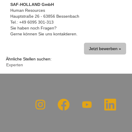
SAF-HOLLAND GmbH
Human Resources
Hauptstraße 26 - 63856 Bessenbach
Tel.: +49 6095 301-313
Sie haben noch Fragen?
Gerne können Sie uns kontaktieren.
Jetzt bewerben »
Ähnliche Stellen suchen:
Experten
W
W
W
W
i
i
i
i
r
r
r
r
d
d
d
d
a
a
a
a
u
u
u
u
f
f
f
f
e
e
e
e